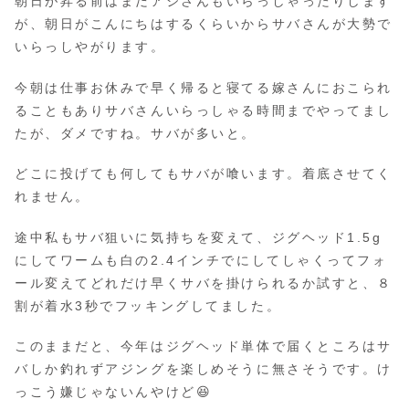
朝日が昇る前はまだアジさんもいらっしゃったりします
が、朝日がこんにちはするくらいからサバさんが大勢で
いらっしやがります。
今朝は仕事お休みで早く帰ると寝てる嫁さんにおこられ
ることもありサバさんいらっしゃる時間までやってまし
たが、ダメですね。サバが多いと。
どこに投げても何してもサバが喰います。着底させてく
れません。
途中私もサバ狙いに気持ちを変えて、ジグヘッド1.5g
にしてワームも白の2.4インチでにしてしゃくってフォ
ール変えてどれだけ早くサバを掛けられるか試すと、８
割が着水3秒でフッキングしてました。
このままだと、今年はジグヘッド単体で届くところはサ
バしか釣れずアジングを楽しめそうに無さそうです。け
っこう嫌じゃないんやけど😆