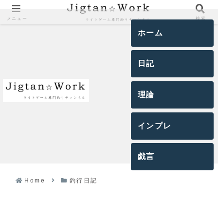
メニュー
検索
ホーム
日記
理論
インプレ
戯言
Home
釣行日記