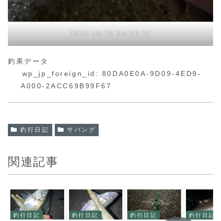
2025-10-18 04:28:11
釣果データ
wp_jp_foreign_id:
80DA0E0A-9D09-4ED9-
A000-2ACC69B99F67
釣行日記
サバング
関連記事
釣行日記
釣行日記
釣行日記
釣行日記