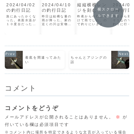
2024/04/02
2024/04/10
縦縦横横レン
2024/03
横スクロー
の釣行日記
の釣行日記
ジを刻む
の釣行日
ルできます
急にあったかくな
昨日は結構な量の
昨夜から今朝にか
明日から雨
った。表面水温が
雨が降った。家の
けて雨でした。の
そうなので
１０度台だったの
近くの川は安物の
で釣りにいきまし
釣りに行っ
が１４度になって
抹茶が濁ったよう
た。まぁまぁ降る
風がまぁま
る。爆あがりでご
な色になってた。
時間もありました
てる。普通
ざいます。という
海は結構な水潮に
がけっこうカッパ
たらライン
訳でアジも産卵を
なってると思いま
なし釣りできまし
ことになる
意識してサイズの
す。できるだけ水
た。雨の日は特に
なると投げ
いいのが岸近くに
潮の影響を少なく
人が居ないのでコ
は風上方向
回遊してくるだろ
したかったので下
ミュ障の私にはあ
ジグヘッド
うと見込んで釣り
げの潮どまりのタ
りがたい。最近釣
グステンの
着底を間違ってみた
ちゃんとアジングの
に行く。到着は７
イミングから釣り
りに行く時間が干
0.75g。
い
話
時。昨日と違って
始めてみます。た
潮から上げ始めの
もタングス
風はおとなしい。
ぶん釣りづらいタ
頃に行くので潮の
ら操作感あ
今日は0.75g...
イミングだと思
動きってあまり
投目であた
い...
感...
き...
コメント
コメントをどうぞ
メールアドレスが公開されることはありません。
※
が
付いている欄は必須項目です
※コメント内に場所を特定できるような文言が入っている場合