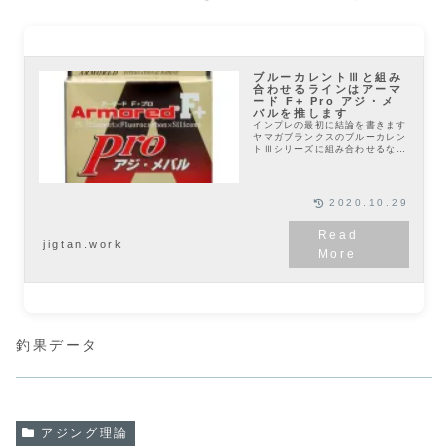
ブルーカレントⅢと組み
合わせるラインはアーマ
ード F+ Pro アジ・メ
バルを推します
インプレの最初に結論を書きます
ヤマガブランクスのブルーカレン
トⅢシリーズに組み合わせるな
ら、迷うことなくデュエルのアー
マード F+ Pro アジ・メバルを
使ってください。いや、このライ
ン以外使っちゃダ...
2020.10.29
jigtan.work
釣果データ
アジング理論