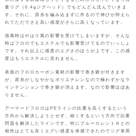
量リグ（0.4gジグヘッド）でもどんどん沈んでいきま
す。それに、原糸を編み込まずに作るので伸びが抑えら
れてただでさえ高い感度がさらに高くなっています。
強風時はやはり風の影響を受けてしまいますが、そんな
時はフロロでもエステルでも影響受けてるのでいっしょ
です。それ以上に感度のエグさのほうが上です。この感
度はもうエステルに戻れません。
表面のフロロカーボン素材の影響で巻き癖が付きます
が、原糸がしなやかなポリエチレンなので極わずかなラ
インテンションで巻き癖が消えます。なので影響ほぼあ
りません。
アーマードフロロはPEラインの比重を高くするという
方向から解決しようとせず、細くするという方向で比重
問題を解決したラインです。特にブルーカレントⅢとの
相性はとても良くエグい感度を体感できたのでジグ単用