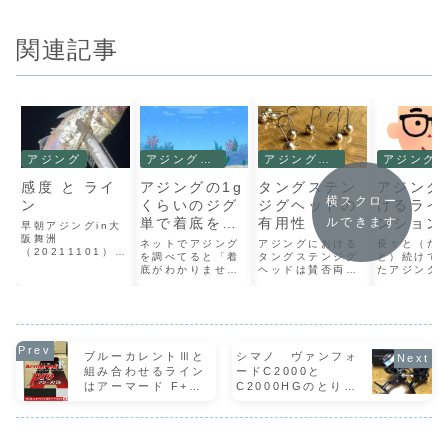
関連記事
アジング
アジング理論
アジング理論
アジング理論
感度 と ライ
アジングの1g
タングステン
アジング
横スクロー
ン
くらいのジグ
ジグヘッドの
けるライ
単で着底を知
有用性
ンション
ルできます
早朝アジングin大
阪舞洲
る方法
質 その
ネットでアジング
アジングにおける
長々と（だ
（20211101）今
を調べてると「着
タングステンジグ
と）続けて
朝は予定の時間よ
底がわかりませ
ヘッドは賛否両論
たアジング
り早く目覚めてし
ん。どうやったら
があり人によって
るラインテ
まった。高齢にな
わかりますか。」
意見が様々です。
ンの本質で
ると朝が早いと言
っていう質問をよ
人によって言うこ
いったん5
いますが、ホンマ
く見ます。って
とが違うというこ
今回で最後
ですわ。起きたら
か、私も着底の方
とは明確な有益性
す。ライン
眠れなくなったの
法を知るまでは調
も悪害もない、も
ョンを感じ
ブルーカレントⅢと
シマノ ヴァンフォ
でいつもより早く
べまくってました
しくはどちらもあ
に必要なこ
しゅっぱーつ！今
組み合わせるライン
ードC2000と
😅私が調べて見つ
るということだと
つはライン
日のアジング今日
はアーマード F+
C2000HGのとりあ
けた答えは「気に
思います。私自身
ションを張
のタックル本日は
しなくても上から
もタングステンジ
と。そのた
Pro アジ・メバルを
えずインプレ
この２セットで
探っていったら着
グヘッドを使い始
の向きを考
推します
す。...
底してた」や「こ
める前はタング
ジグヘッド
の超...
ス...
を...