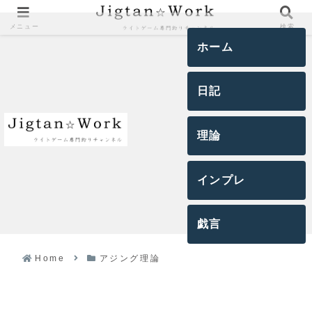
メニュー
検索
ホーム
日記
理論
インプレ
戯言
Home
アジング理論