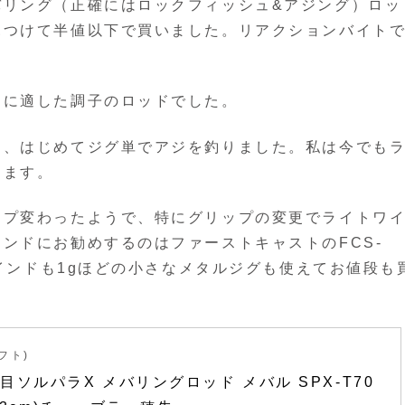
バリング（正確にはロックフィッシュ&アジング）ロッ
見つけて半値以下で買いました。リアクションバイト
ドに適した調子のロッドでした。
て、はじめてジグ単でアジを釣りました。私は今でも
てます。
ップ変わったようで、特にグリップの変更でライトワ
ンドにお勧めするのはファーストキャストのFCS-
ワインドも1gほどの小さなメタルジグも使えてお値段も
ラフト)
目ソルパラX メバリングロッド メバル SPX-T70