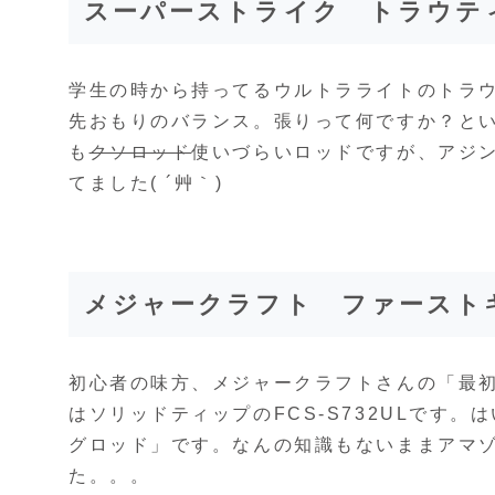
スーパーストライク トラウティ
学生の時から持ってるウルトラライトのトラウ
先おもりのバランス。張りって何ですか？という
も
クソロッド
使いづらいロッドですが、アジ
てました( ´艸｀)
メジャークラフト ファーストキャ
初心者の味方、メジャークラフトさんの「最
はソリッドティップのFCS-S732ULです
グロッド」です。なんの知識もないままアマ
た。。。