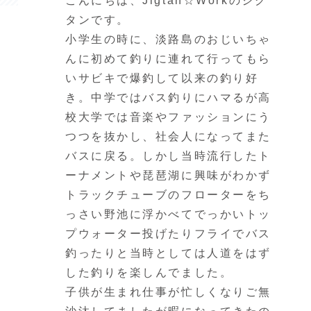
こんにちは、Jigtan☆Workのジグ
タンです。
小学生の時に、淡路島のおじいちゃ
んに初めて釣りに連れて行ってもら
いサビキで爆釣して以来の釣り好
き。中学ではバス釣りにハマるが高
校大学では音楽やファッションにう
つつを抜かし、社会人になってまた
バスに戻る。しかし当時流行したト
ーナメントや琵琶湖に興味がわかず
トラックチューブのフローターをち
っさい野池に浮かべてでっかいトッ
プウォーター投げたりフライでバス
釣ったりと当時としては人道をはず
した釣りを楽しんでました。
子供が生まれ仕事が忙しくなりご無