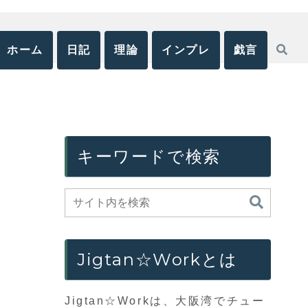
ホーム
日記
理論
インプレ
戯言
キーワードで検索
Jigtan☆Workとは
Jigtan☆Workは、大阪湾でチュー