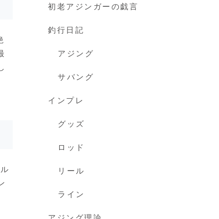
初老アジンガーの戯言
釣行日記
絶
最
アジング
し
サバング
インプレ
グッズ
ロッド
デル
リール
ン
ライン
し
アジング理論