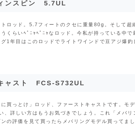
ンスピン 5.7UL
トロッド。5.7フィートのクセに重量80g。そして超
くらいﾍﾟﾆｬﾍﾟﾆｬなロッド。今私が持っている中で
ング1年目はこのロッドでライトワインドで豆アジ爆釣
スト FCS-S732UL
初に買っとけ」ロッド、ファーストキャストです。モ
。はい、詳しい方はもうお気づきでしょう。これ「メバリ
ゾンの評価を見て買ったらメバリングモデル買ってま